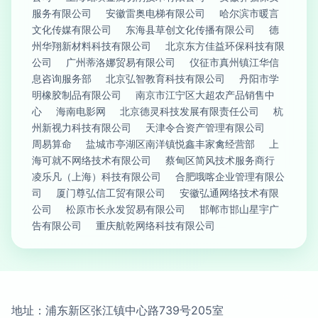
服务有限公司
安徽雷奥电梯有限公司
哈尔滨市暖言
文化传媒有限公司
东海县草创文化传播有限公司
德
州华翔新材料科技有限公司
北京东方佳益环保科技有限
公司
广州蒂洛娜贸易有限公司
仪征市真州镇江华信
息咨询服务部
北京弘智教育科技有限公司
丹阳市学
明橡胶制品有限公司
南京市江宁区大超农产品销售中
心
海南电影网
北京德灵科技发展有限责任公司
杭
州新视力科技有限公司
天津令合资产管理有限公司
周易算命
盐城市亭湖区南洋镇悦鑫丰家禽经营部
上
海可就不网络技术有限公司
蔡甸区简风技术服务商行
凌乐凡（上海）科技有限公司
合肥哦喀企业管理有限公
司
厦门尊弘信工贸有限公司
安徽弘通网络技术有限
公司
松原市长永发贸易有限公司
邯郸市邯山星宇广
告有限公司
重庆航乾网络科技有限公司
地址：浦东新区张江镇中心路739号205室