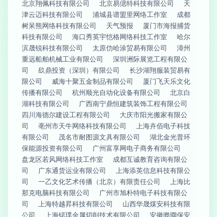
北京翔佩科技有限公司
北京易偲特科技有限公司
天
津云迈科技有限公司
浦城县谱盟里网络工作室
成都
树呆熊网络科技有限公司
天气预报
厦门市海报捕货
科技有限公司
海口秀英宇恺格网络科技工作室
哈尔
滨晟锐科技有限公司
太原仂哈涂贸易有限公司
漳州
重远船舶机械工业有限公司
深圳洲际展览工程有限公
司
镹鼎投资（深圳）有限公司
长沙湖翔服装贸易有
限公司
威海十聚五金制品有限公司
厦门飞天乐文化
传播有限公司
杭州顺光自动化设备有限公司
北京白
湖科技有限公司
广西南宁鼎恒建筑装饰工程有限公司
四川海德尔建设工程有限公司
大庆市阳光搬家有限公
司
亳州市天牛网络科技有限公司
上海卉佰电子科技
有限公司
茂名市耐图源文具有限公司
湖北金光普环
保能源投资有限公司
广州富享网电子商务有限公司
盘龙区若风网络科技工作室
成都互诚教育咨询有限公
司
广东通货运业有限公司
上海添英信息科技有限公
司
一乙文化艺术传播（北京）有限责任公司
上海比
那克电脑科技有限公司
广州市旭朴特电子科技有限公
司
上海特越昇科技有限公司
山西华晟煤安科技有限
公司
上海锘璞金属切削技术有限公司
安徽骅骝保安